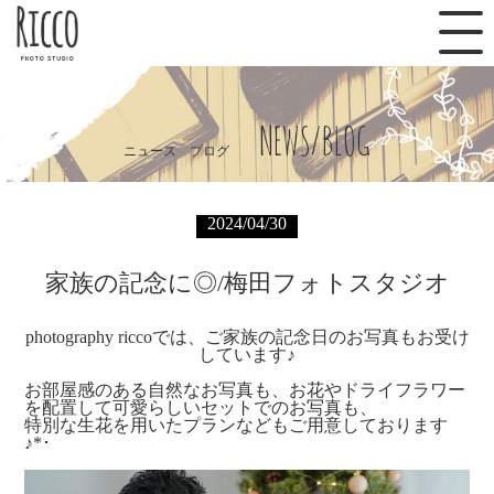
NEWS/BLOG
ニュース ブログ
2024/04/30
家族の記念に◎/梅田フォトスタジオ
photography riccoでは、ご家族の記念日のお写真もお受け
しています♪
お部屋感のある自然なお写真も、お花やドライフラワー
を配置して可愛らしいセットでのお写真も、
特別な生花を用いたプランなどもご用意しております
♪*･