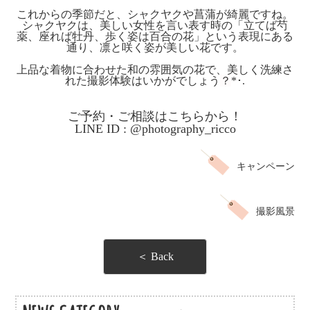
これからの季節だと、シャクヤクや菖蒲が綺麗ですね。
シャクヤクは、美しい女性を言い表す時の「立てば芍
薬、座れば牡丹、歩く姿は百合の花」という表現にある
通り、凛と咲く姿が美しい花です。
上品な着物に合わせた和の雰囲気の花で、美しく洗練さ
れた撮影体験はいかがでしょう
？
*･.
ご予約・ご相談はこちらから！
LINE ID : @photography_ricco
キャンペーン
撮影風景
＜ Back