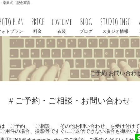
学式・卒業式・記念写真
HOTO PLAN
PRICE
costume
BLOG
STUDIO INFO
フォトプラン
料金
衣装
ブログ
スタジオ情報
ご予約 お問い合わ
# ご予約・ご相談・お問い合わせ
は「ご予約」「ご相談」「その他お問い合わせ」を受け付けて
ご用件の場合、撮影等ですぐにご返信できない場合も御座いま
用LINE＠photography_riccoでご相談、ご予約くださいませ