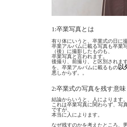
1:卒業写真とは
有り体にいうと、卒業式の日に
卒業アルバムに載る写真も卒業
（後）に撮影したものも、
卒業写真と言われます。
後撮り、前撮り、と区別されま
以
を、卒業アルバムに載るもの
悪しからず。。
2:卒業式の写真を残す意味
結論からいうと、人によります
これは卒業写真に関わらず、写
ですが、
本当に人によります。
なぜ残すのかを考えたところ、