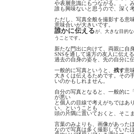
や表層意識にもつながる。。。
誰も興味ないと思うので、深く
ただし、写真全般を撮影する意
意味合いが大きいです。
誰かに伝える
が、大きな目的な
うことです。
新たな門出に向けて、両親に自
SNSを通して遠方の友人に伝え
過去の自身の姿を、先の自分に
一般的に写真というと、
残す
意
大きくは伝えるためです。その
いのかもしれません。
自分の写真となると、一般的に
が悪い
と個人の目線で考えがちではあ
い、ということも
頭の片隅に置いておくと、そこ
言葉のみよりも、画像があった
なので写真は多く撮影していた