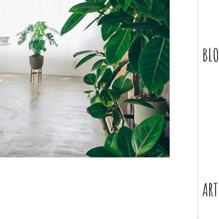
BL
ART