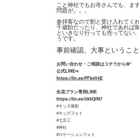
こと神社でもお寺さんでも、ま
問題が。。。
参拝客なので割と受け入れてく
千歳飴だったり、神社であれば
といきなり行っても売ってない
うです。
事前確認、大事というこ
お問い合わせ・ご相談はコチラから✿*
公式LINE⇨
https://lin.ee/PFkeV4E
生花プラン専用LINE
https://lin.ee/395QfN7
#キッズ撮影
#キッズフォト
#七五三
#神社
#ロケーションフォト