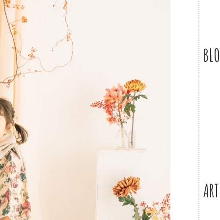
BL
ART