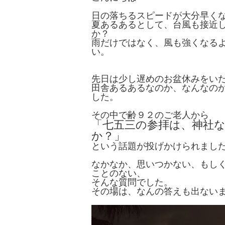
日の落ちるスピードが大分早く
夏あるあるとして、台風も接近
か？
雨だけではなく、風も強くなる
い。
先日は少し遅めのお盆休みをい
田舎あるあるなのか、なんなの
した。
その中で齢９２のご老人から
「七五三の参拝は、神社
か？」
という話題が投げかけられまし
なかなか、思いつかない、もし
ことのない、
そんな質問でした。
その場は、なんの答えも出ない