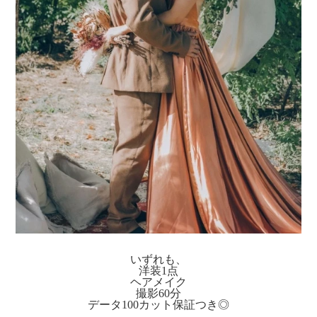
いずれも、
洋装1点
ヘアメイク
撮影60分
データ100カット保証つき◎