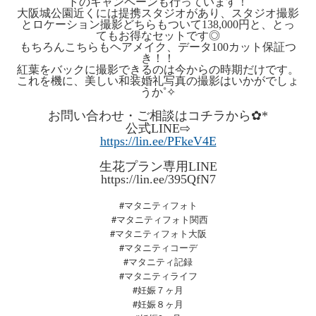
トのキャンペーンも行っています！
大阪城公園近くには提携スタジオがあり、スタジオ撮影
とロケーション撮影どちらもついて138,000円と、とっ
てもお得なセットです◎
もちろんこちらもヘアメイク、データ100カット保証つ
き！！
紅葉をバックに撮影できるのは今からの時期だけです。
これを機に、美しい和装婚礼写真の撮影はいかがでしょ
うか˚✧
お問い合わせ・ご相談はコチラから✿*
公式LINE⇨
https://lin.ee/PFkeV4E
生花プラン専用LINE
https://lin.ee/395QfN7
#マタニティフォト
#マタニティフォト関西
#マタニティフォト大阪
#マタニティコーデ
#マタニティ記録
#マタニティライフ
#妊娠７ヶ月
#妊娠８ヶ月