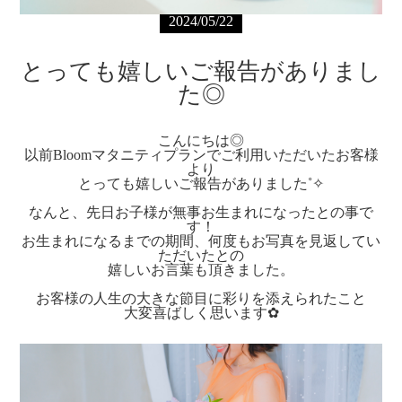
2024/05/22
とっても嬉しいご報告がありまし
た◎
こんにちは◎
以前Bloomマタニティプランでご利用いただいたお客様
より
とっても嬉しいご報告がありました˚✧
なんと、先日お子様が無事お生まれになったとの事で
す！
お生まれになるまでの期間、何度もお写真を見返してい
ただいたとの
嬉しいお言葉も頂きました。
お客様の人生の大きな節目に彩りを添えられたこと
大変喜ばしく思います✿