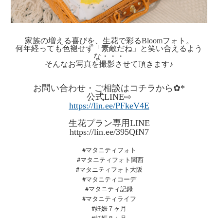
家族の増える喜びを、生花で彩るBloomフォト。
何年経っても色褪せず「素敵だね」と笑い合えるよう
な・・・
そんなお写真を撮影させて頂きます♪
お問い合わせ・ご相談はコチラから✿*
公式LINE⇨
https://lin.ee/PFkeV4E
生花プラン専用LINE
https://lin.ee/395QfN7
#マタニティフォト
#マタニティフォト関西
#マタニティフォト大阪
#マタニティコーデ
#マタニティ記録
#マタニティライフ
#妊娠７ヶ月
#妊娠８ヶ月