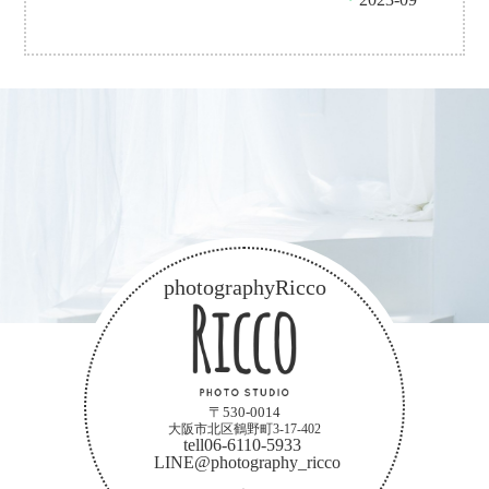
photographyRicco
〒530-0014
大阪市北区鶴野町3-17-402
tell06-6110-5933
LINE@photography_ricco