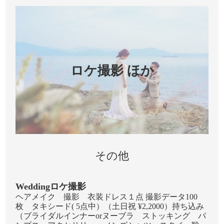
ロケ撮影 ほか
その他
Weddingロケ撮影
ヘアメイク 撮影 衣装ドレス１点 撮影データ100
枚 タキシード( 5点中）（土日祝 ¥2,2000）持ち込み
（ブライダルインナーorヌーブラ ストッキング パ