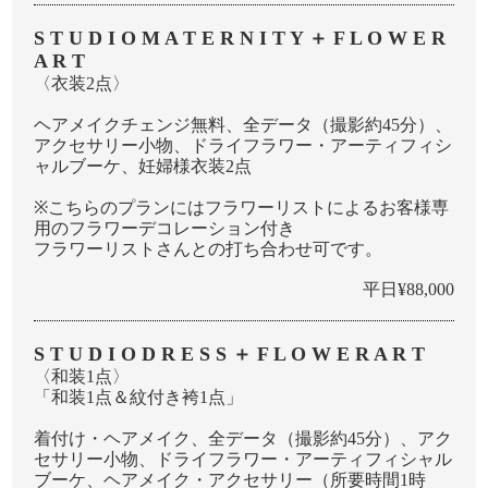
S T U D I O M A T E R N I T Y ＋ F L O W E R
A R T
〈衣装2点〉
ヘアメイクチェンジ無料、全データ（撮影約45分）、
アクセサリー⼩物、ドライフラワー・アーティフィシ
ャルブーケ、妊婦様衣装2点
※こちらのプランにはフラワーリストによるお客様専
⽤のフラワーデコレーション付き
フラワーリストさんとの打ち合わせ可です。
平日¥88,000
S T U D I O D R E S S ＋ F L O W E R A R T
〈和装1点〉
「和装1点＆紋付き袴1点」
着付け・ヘアメイク、全データ（撮影約45分）、アク
セサリー⼩物、ドライフラワー・アーティフィシャル
ブーケ、ヘアメイク・アクセサリー（所要時間1時