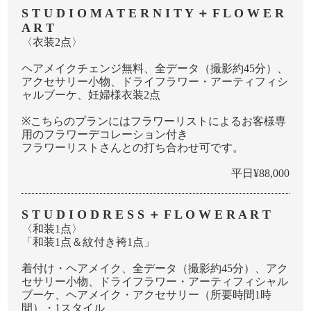
S T U D I O M A T E R N I T Y ＋ F L O W E R
A R T
〈衣装2点〉
ヘアメイクチェンジ無料、全データ（撮影約45分）、
アクセサリー⼩物、ドライフラワー・アーティフィシ
ャルブーケ、妊婦様衣装2点
※こちらのプランにはフラワーリストによるお客様専
⽤のフラワーデコレーション付き
フラワーリストさんとの打ち合わせ可です。
平日¥88,000
S T U D I O D R E S S ＋ F L O W E R A R T
〈和装1点〉
「和装1点＆紋付き袴1点」
着付け・ヘアメイク、全データ（撮影約45分）、アク
セサリー⼩物、ドライフラワー・アーティフィシャル
ブーケ、ヘアメイク・アクセサリー（所要時間1時
間）・1スタイル